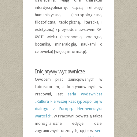
oświecenia. Mają one charakter
interdyscyplinarny. Łączą refleksję
humanistyczną (antropologiczną,
filozoficzną, teologiczną, literacką i
estetyczną) z przyrodoznawstwem XV-
XVIII wieku (astronomią, zoologią,
botaniką, mineralogią, naukami o
człowieku) [więcej informacji].
Inicjatywy wydawnicze
Owocem prac zainicjowanych w
Laboratorium, a kontynuowanych w
Pracowni, jest
seria wydawnicza
„Kultura Pierwszej Rzeczypospolitej w
dialogu z Europą. Hermeneutyka
wartości”
. W Pracowni powstają także
monograficzne edycje dzieł
zagranicznych uczonych, ujęte w
serii